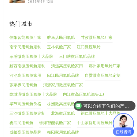
2026年6月12日
热门城市
信阳智能氧舱厂家
驻马店民用氧舱
甘孜微压氧舱厂家
南宁民用氧舱定制
玉林氧舱厂家
江门微压氧舱
孝感微高压氧舱十大品牌
三门峡微压氧舱品牌
黔西南微压氧舱定制
清远高压氧舱家用
鄂州家用氧舱厂家
河池高压氧舱家用
阳江民用氧舱品牌
自贡微高压氧舱定制
张家界民用氧舱
河源家用微压氧舱厂家
防城港微高压氧舱十大品牌
内江微高压氧舱源头工厂
毕节高压氧舱价格
株洲微高压氧舱厂家直销
可以介绍下你们的产品么
你们是怎么收费的呢
三沙微高压氧舱定制
北海微压氧舱
铜仁微压氧舱十大品牌
娄底民用氧舱
珠海智能氧舱厂家
中山家庭用高压氧舱
成都高压氧舱品牌
衡阳家用氧舱品牌