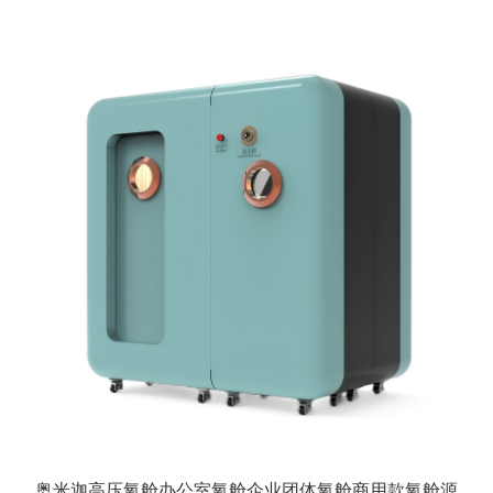
奥米迦高压氧舱办公室氧舱企业团体氧舱商用款氧舱源