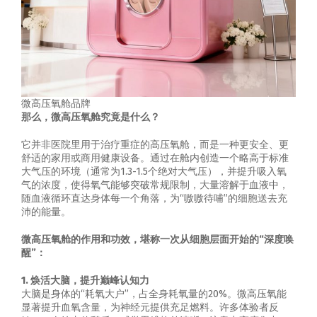
微高压氧舱品牌
那么，微高压氧舱究竟是什么？
它并非医院里用于治疗重症的高压氧舱，而是一种更安全、更
舒适的家用或商用健康设备。通过在舱内创造一个略高于标准
大气压的环境（通常为1.3-1.5个绝对大气压），并提升吸入氧
气的浓度，使得氧气能够突破常规限制，大量溶解于血液中，
随血液循环直达身体每一个角落，为“嗷嗷待哺”的细胞送去充
沛的能量。
微高压氧舱
的作用和功效，堪称一次从细胞层面开始的“深度唤
醒”：
1. 焕活大脑，提升巅峰认知力
大脑是身体的“耗氧大户”，占全身耗氧量的20%。微高压氧能
显著提升血氧含量，为神经元提供充足燃料。许多体验者反