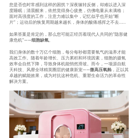
您是否也时常感到这样的困扰？深夜辗转反侧，却难以进入深
度睡眠；清晨醒来，依然觉得身心疲惫，仿佛电量从未满格；
面对高强度的工作，注意力难以集中，记忆似乎也开始“断
片”；运动后的恢复周期越来越长，身体的酸痛感挥之不去……
如果答案是肯定的，那么您可能正经历着现代人共同的“隐形健
康危机”——
细胞缺氧
。
我们身体的数十万亿个细胞，每分每秒都需要氧气的滋养才能
高效工作。随着年龄增长、压力累积和环境因素，细胞的摄氧
效率会自然下降，导致身体机能悄然滑坡。而今，一项源自航
天科技、风靡全球精英圈层的健康新宠——
微高压氧舱
，正以其
卓越的赋能效果，成为对抗这种危机、重塑生命活力的革命性
解决方案。