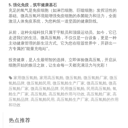
5. 强化免疫，筑牢健康基石
充足的氧气是免疫细胞（如淋巴细胞、巨噬细胞）发挥活性的
基础。微高压氧环境能增强免疫细胞的杀菌能力和活力，全面
激活人体免疫系统，为您构筑一道坚固的健康防线。
从前，这种尖端科技只属于宇航员和顶级运动员。如今，它已
走进我们的生活。微高压氧舱，不仅仅是一台设备，更是一种
主动健康管理的新生活方式。它为您在喧嚣世界中，开辟出一
方专属的“能量充电站”。
投资健康，是人生最明智的选择。立即体验微高压氧，开启从
细胞开始的焕活之旅，让生命每一天都充满活力与光彩！
家用微压氧舱
,
家用高压氧舱
,
微压氧舱
,
微压氧舱厂家
,
微压
氧舱品牌
,
微压氧舱民用
,
微压氧舱生产厂家
,
微高压氧舱
,
微高
压氧舱厂家
,
微高压氧舱品牌
,
民用微压氧舱
,
民用高压氧舱
,
氧
舱生产厂家
,
高压氧舱
,
高压氧舱作用与功效
,
高压氧舱厂家
,
高
压氧舱品牌
,
高压氧舱民用
,
高压氧舱生产厂家
,
高压氧舱的作用
和功效
热点推荐