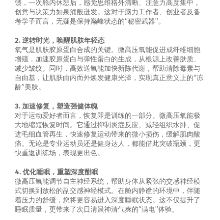
馈，一次舱内休憩后，感觉思维格外清晰、注意力高度集中，
创意与决策力如泉涌般迸发。这对于脑力工作者、创业者及备
考学子而言，无疑是保持巅峰状态的“秘密武器”。
2. 逆转时光，唤醒肌肤年轻态
氧气是肌肤胶原蛋白合成的关键。微高压氧能促进成纤维细胞
增殖，加速胶原蛋白与弹性蛋白的生成，从根源上改善肤质、
减少皱纹。同时，高效送氧能加快新陈代谢，帮助清除毒素与
自由基，让肌肤由内而外焕发健康光泽，实现真正意义上的“冻
龄”美肤。
3. 加速修复，塑造强健体魄
对于运动爱好者而言，恢复即是训练的一部分。微高压氧能极
大地缩短恢复时间。它通过抑制炎症反应、减轻组织水肿、促
进毛细血管再生，快速修复运动带来的微小损伤，缓解肌肉酸
痛。无论是专业运动员还是健身达人，都能借此突破瓶颈，更
快重返训练场，表现更出色。
4. 优化睡眠，重塑深度酣眠
微高压氧能调节自主神经系统，帮助身体从紧张的交感神经模
式切换到放松的副交感神经模式。在舱内静谧的环境中，伴随
着压力的舒缓，您将更容易进入深度睡眠状态。这不仅提升了
睡眠质量，更带来了次日清晨神清气爽的“满电”体验。