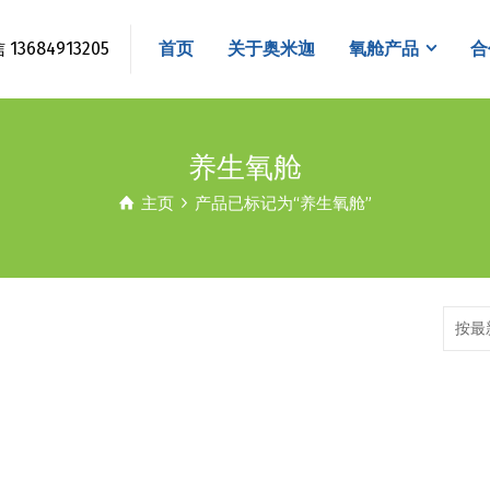
3684913205
首页
关于奥米迦
氧舱产品
合
养生氧舱
主页
产品已标记为“养生氧舱”
按最