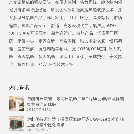
术专家组成的研发团队，在压力控制、供氧系统、舱体结构领
域拥有多年行业经验。研发团队深耕微高压氧舱氧疗技术，开
发多系列氧舱产品，满足家用、商用、医疗、高原等多元市场
需求。氧舱产品安全、舒适、高效表现优异，氧浓度 93%+、
1.0–1.5 ATA 可调压力、超静音运行。氧舱产品广泛应用于医
院、康复中心、康养会所、高端家庭，助力术后恢复、慢病调
理、疲劳缓解、抗衰养颜等领域。支持OEM/ODM定制单人氧
舱、双人氧舱、多人氧舱。源头工厂直供、全球交付、安装指
导、操作培训、24/7 在线技术支持。
热门资讯
智能科技赋能！微高压氧舱厂家OxyMega奥米迦解锁
智慧氧疗新体验
2026年7月27日
定制化按需打造！微高压氧舱厂家OxyMega奥米迦满
足全场景个性化需求
2026年7月27日