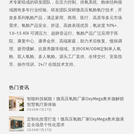
术专家组成的研发团队，在压力控制、供氧系统、舱体结构领
域拥有多年行业经验。研发团队深耕微高压氧舱氧疗技术，开
发多系列氧舱产品，满足家用、商用、医疗、高原等多元市场
需求。氧舱产品安全、舒适、高效表现优异，氧浓度 93%+、
1.0–1.5 ATA 可调压力、超静音运行。氧舱产品广泛应用于医
院、康复中心、康养会所、高端家庭，助力术后恢复、慢病调
理、疲劳缓解、抗衰养颜等领域。支持OEM/ODM定制单人氧
舱、双人氧舱、多人氧舱。源头工厂直供、全球交付、安装指
导、操作培训、24/7 在线技术支持。
热门资讯
智能科技赋能！微高压氧舱厂家OxyMega奥米迦解锁
智慧氧疗新体验
2026年7月27日
定制化按需打造！微高压氧舱厂家OxyMega奥米迦满
足全场景个性化需求
2026年7月27日