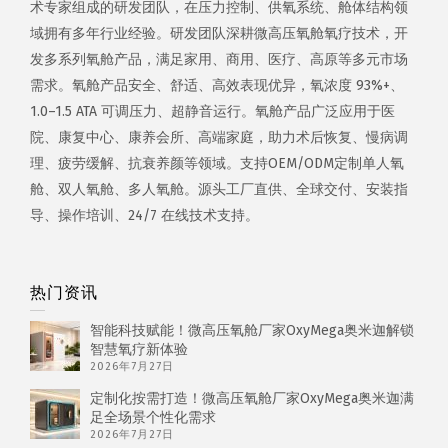
术专家组成的研发团队，在压力控制、供氧系统、舱体结构领
域拥有多年行业经验。研发团队深耕微高压氧舱氧疗技术，开
发多系列氧舱产品，满足家用、商用、医疗、高原等多元市场
需求。氧舱产品安全、舒适、高效表现优异，氧浓度 93%+、
1.0–1.5 ATA 可调压力、超静音运行。氧舱产品广泛应用于医
院、康复中心、康养会所、高端家庭，助力术后恢复、慢病调
理、疲劳缓解、抗衰养颜等领域。支持OEM/ODM定制单人氧
舱、双人氧舱、多人氧舱。源头工厂直供、全球交付、安装指
导、操作培训、24/7 在线技术支持。
热门资讯
智能科技赋能！微高压氧舱厂家OxyMega奥米迦解锁
智慧氧疗新体验
2026年7月27日
定制化按需打造！微高压氧舱厂家OxyMega奥米迦满
足全场景个性化需求
2026年7月27日