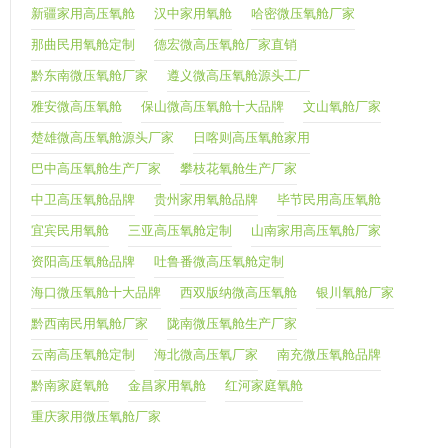
新疆家用高压氧舱
汉中家用氧舱
哈密微压氧舱厂家
那曲民用氧舱定制
德宏微高压氧舱厂家直销
黔东南微压氧舱厂家
遵义微高压氧舱源头工厂
雅安微高压氧舱
保山微高压氧舱十大品牌
文山氧舱厂家
楚雄微高压氧舱源头厂家
日喀则高压氧舱家用
巴中高压氧舱生产厂家
攀枝花氧舱生产厂家
中卫高压氧舱品牌
贵州家用氧舱品牌
毕节民用高压氧舱
宜宾民用氧舱
三亚高压氧舱定制
山南家用高压氧舱厂家
资阳高压氧舱品牌
吐鲁番微高压氧舱定制
海口微压氧舱十大品牌
西双版纳微高压氧舱
银川氧舱厂家
黔西南民用氧舱厂家
陇南微压氧舱生产厂家
云南高压氧舱定制
海北微高压氧厂家
南充微压氧舱品牌
黔南家庭氧舱
金昌家用氧舱
红河家庭氧舱
重庆家用微压氧舱厂家