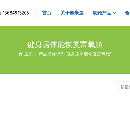
3684913205
首页
关于奥米迦
氧舱产品
合
健身房体能恢复富氧舱
主页
产品已标记为“健身房体能恢复富氧舱”
按最