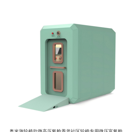
奥米迦轮椅款微高压氧舱养老社区轮椅专用微压富氧舱