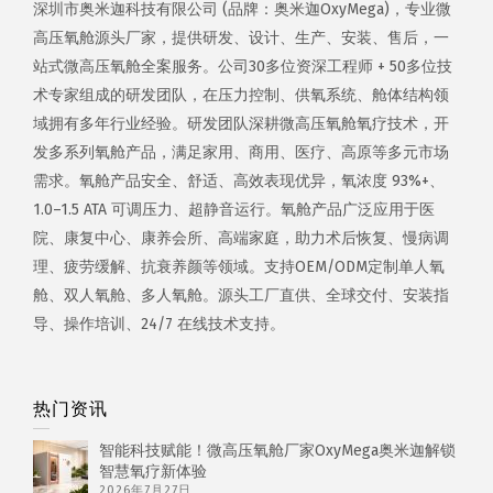
深圳市奥米迦科技有限公司 (品牌：奥米迦OxyMega)，专业微
高压氧舱源头厂家，提供研发、设计、生产、安装、售后，一
站式微高压氧舱全案服务。公司30多位资深工程师 + 50多位技
术专家组成的研发团队，在压力控制、供氧系统、舱体结构领
域拥有多年行业经验。研发团队深耕微高压氧舱氧疗技术，开
发多系列氧舱产品，满足家用、商用、医疗、高原等多元市场
需求。氧舱产品安全、舒适、高效表现优异，氧浓度 93%+、
1.0–1.5 ATA 可调压力、超静音运行。氧舱产品广泛应用于医
院、康复中心、康养会所、高端家庭，助力术后恢复、慢病调
理、疲劳缓解、抗衰养颜等领域。支持OEM/ODM定制单人氧
舱、双人氧舱、多人氧舱。源头工厂直供、全球交付、安装指
导、操作培训、24/7 在线技术支持。
热门资讯
智能科技赋能！微高压氧舱厂家OxyMega奥米迦解锁
智慧氧疗新体验
2026年7月27日