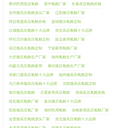
衢州民用高压氧舱
晋中氧舱厂家
长春高压氧舱价格
沧州微高压氧舱源头厂家
辽阳微压氧舱厂家
阿拉善盟高压氧舱价格
盘锦微压氧舱定制
白城微高压氧舱十大品牌
淮安高压氧舱十大品牌
呼伦贝尔微高压氧舱定制
延边家用氧舱厂家
宿迁微高压氧舱定制
宁波家用氧舱厂家
大庆微压氧舱生产厂家
锦州氧舱生产厂家
内蒙古高压氧舱家用
廊坊微压氧舱生产厂家
张家口微高压氧舱十大品牌
福州微高压氧舱定制
乌兰察布微高压氧舱十大品牌
沈阳微高压氧舱定制
南京微高压氧舱
吕梁家用高压氧舱
淮南高压氧舱价格
绥化微压氧舱厂家
嘉兴微压氧舱十大品牌
阳泉微高压氧厂家
湖州民用氧舱
赤峰家用高压氧舱厂家
金普微高压氧舱源头厂家
淮北微高压氧舱十大品牌
本溪家用微压氧舱厂家
安徽高压氧舱价格