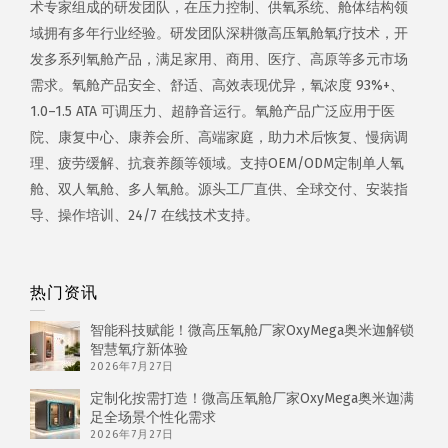
术专家组成的研发团队，在压力控制、供氧系统、舱体结构领
域拥有多年行业经验。研发团队深耕微高压氧舱氧疗技术，开
发多系列氧舱产品，满足家用、商用、医疗、高原等多元市场
需求。氧舱产品安全、舒适、高效表现优异，氧浓度 93%+、
1.0–1.5 ATA 可调压力、超静音运行。氧舱产品广泛应用于医
院、康复中心、康养会所、高端家庭，助力术后恢复、慢病调
理、疲劳缓解、抗衰养颜等领域。支持OEM/ODM定制单人氧
舱、双人氧舱、多人氧舱。源头工厂直供、全球交付、安装指
导、操作培训、24/7 在线技术支持。
热门资讯
智能科技赋能！微高压氧舱厂家OxyMega奥米迦解锁
智慧氧疗新体验
2026年7月27日
定制化按需打造！微高压氧舱厂家OxyMega奥米迦满
足全场景个性化需求
2026年7月27日