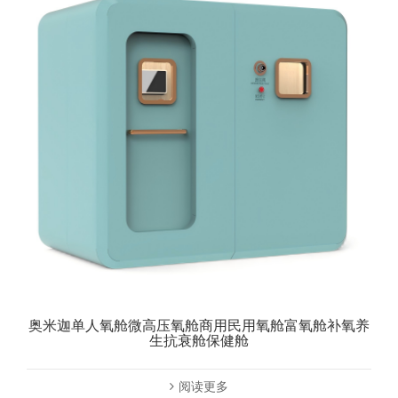
奥米迦单人氧舱微高压氧舱商用民用氧舱富氧舱补氧养
生抗衰舱保健舱
阅读更多