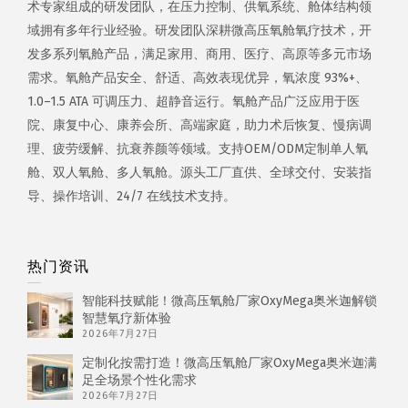
术专家组成的研发团队，在压力控制、供氧系统、舱体结构领
域拥有多年行业经验。研发团队深耕微高压氧舱氧疗技术，开
发多系列氧舱产品，满足家用、商用、医疗、高原等多元市场
需求。氧舱产品安全、舒适、高效表现优异，氧浓度 93%+、
1.0–1.5 ATA 可调压力、超静音运行。氧舱产品广泛应用于医
院、康复中心、康养会所、高端家庭，助力术后恢复、慢病调
理、疲劳缓解、抗衰养颜等领域。支持OEM/ODM定制单人氧
舱、双人氧舱、多人氧舱。源头工厂直供、全球交付、安装指
导、操作培训、24/7 在线技术支持。
热门资讯
智能科技赋能！微高压氧舱厂家OxyMega奥米迦解锁
智慧氧疗新体验
2026年7月27日
定制化按需打造！微高压氧舱厂家OxyMega奥米迦满
足全场景个性化需求
2026年7月27日