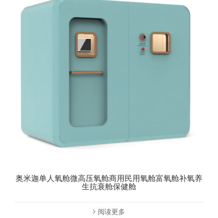
奥米迦单人氧舱微高压氧舱商用民用氧舱富氧舱补氧养
生抗衰舱保健舱
阅读更多