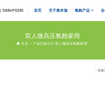
3684913205
首页
关于奥米迦
氧舱产品
合
双人微高压氧舱家用
主页
产品已标记为“双人微高压氧舱家用”
按最