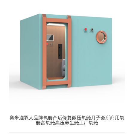
奥米迦双人品牌氧舱产后修复微压氧舱月子会所商用氧
舱富氧舱高压养生舱工厂氧舱