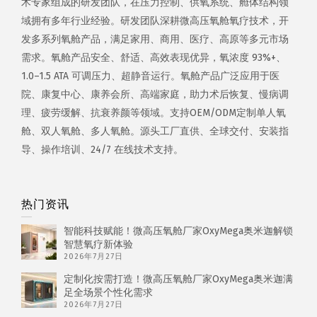
术专家组成的研发团队，在压力控制、供氧系统、舱体结构领
域拥有多年行业经验。研发团队深耕微高压氧舱氧疗技术，开
发多系列氧舱产品，满足家用、商用、医疗、高原等多元市场
需求。氧舱产品安全、舒适、高效表现优异，氧浓度 93%+、
1.0–1.5 ATA 可调压力、超静音运行。氧舱产品广泛应用于医
院、康复中心、康养会所、高端家庭，助力术后恢复、慢病调
理、疲劳缓解、抗衰养颜等领域。支持OEM/ODM定制单人氧
舱、双人氧舱、多人氧舱。源头工厂直供、全球交付、安装指
导、操作培训、24/7 在线技术支持。
热门资讯
智能科技赋能！微高压氧舱厂家OxyMega奥米迦解锁
智慧氧疗新体验
2026年7月27日
定制化按需打造！微高压氧舱厂家OxyMega奥米迦满
足全场景个性化需求
2026年7月27日