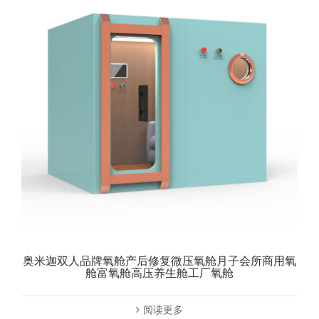
奥米迦双人品牌氧舱产后修复微压氧舱月子会所商用氧
舱富氧舱高压养生舱工厂氧舱
阅读更多