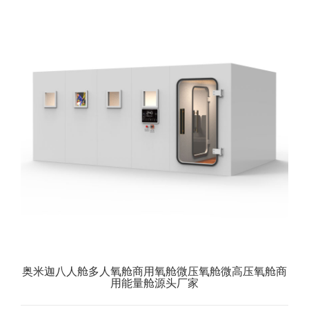
奥米迦八人舱多人氧舱商用氧舱微压氧舱微高压氧舱商
用能量舱源头厂家