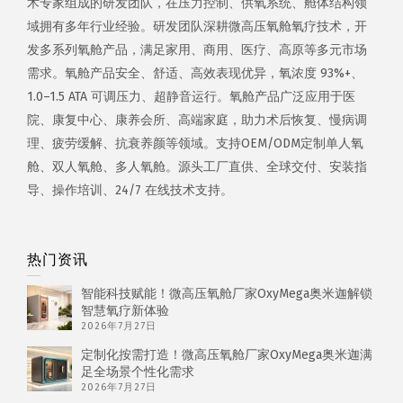
术专家组成的研发团队，在压力控制、供氧系统、舱体结构领
域拥有多年行业经验。研发团队深耕微高压氧舱氧疗技术，开
发多系列氧舱产品，满足家用、商用、医疗、高原等多元市场
需求。氧舱产品安全、舒适、高效表现优异，氧浓度 93%+、
1.0–1.5 ATA 可调压力、超静音运行。氧舱产品广泛应用于医
院、康复中心、康养会所、高端家庭，助力术后恢复、慢病调
理、疲劳缓解、抗衰养颜等领域。支持OEM/ODM定制单人氧
舱、双人氧舱、多人氧舱。源头工厂直供、全球交付、安装指
导、操作培训、24/7 在线技术支持。
热门资讯
智能科技赋能！微高压氧舱厂家OxyMega奥米迦解锁
智慧氧疗新体验
2026年7月27日
定制化按需打造！微高压氧舱厂家OxyMega奥米迦满
足全场景个性化需求
2026年7月27日