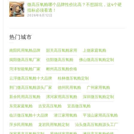
微高压氧舱哪个品牌性价比高？不想踩坑，这4个硬
指标必须看透！
2026年6月12日
热门城市
南阳民用氧舱品牌
韶关高压氧舱家用
上饶家庭氧舱
揭阳微高压氧厂家
信阳微高压氧舱
佛山微高压氧舱定制
菏泽智能氧舱厂家
郴州高压氧舱价格
云浮微高压氧舱十大品牌
桂林微压氧舱定制
荆门微高压氧舱源头厂家
德州民用氧舱
广州家用氧舱
新余民用高压氧舱
漯河家用高压氧舱
深圳微压氧舱定制
东莞家庭氧舱
吉安高压氧舱
宜昌微压氧舱
临沂微压氧舱十大品牌
潜江家用氧舱
平顶山家用高压氧舱
萍乡民用氧舱
龙岩民用氧舱定制
汕头微高压氧舱源头工厂
张家界高压氧舱定制
景德镇家用氧舱
潍坊高压氧舱价格