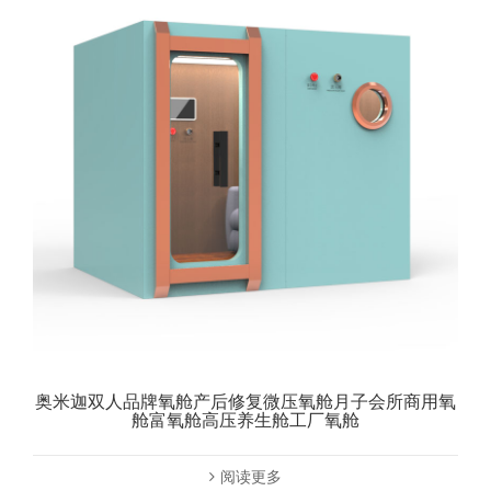
奥米迦双人品牌氧舱产后修复微压氧舱月子会所商用氧
舱富氧舱高压养生舱工厂氧舱
阅读更多