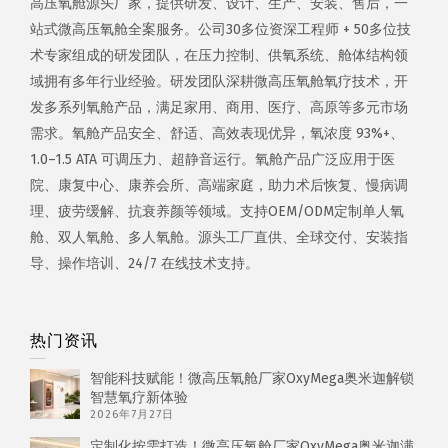
高压氧舱源头厂家，提供研发、设计、生产、安装、售后，一
站式微高压氧舱全案服务。公司30多位资深工程师 + 50多位技
术专家组成的研发团队，在压力控制、供氧系统、舱体结构领
域拥有多年行业经验。研发团队深耕微高压氧舱氧疗技术，开
发多系列氧舱产品，满足家用、商用、医疗、高原等多元市场
需求。氧舱产品安全、舒适、高效表现优异，氧浓度 93%+、
1.0–1.5 ATA 可调压力、超静音运行。氧舱产品广泛应用于医
院、康复中心、康养会所、高端家庭，助力术后恢复、慢病调
理、疲劳缓解、抗衰养颜等领域。支持OEM/ODM定制单人氧
舱、双人氧舱、多人氧舱。源头工厂直供、全球交付、安装指
导、操作培训、24/7 在线技术支持。
热门资讯
智能科技赋能！微高压氧舱厂家OxyMega奥米迦解锁
智慧氧疗新体验
2026年7月27日
定制化按需打造！微高压氧舱厂家OxyMega奥米迦满