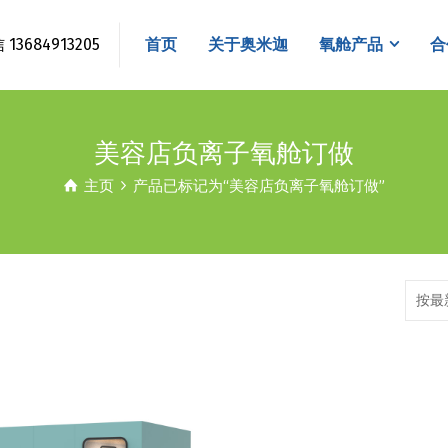
3684913205
首页
关于奥米迦
氧舱产品
合
美容店负离子氧舱订做
主页
产品已标记为“美容店负离子氧舱订做”
按最