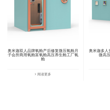
奥米迦双人品牌氧舱产后修复微压氧舱月
奥米迦多人
子会所商用氧舱富氧舱高压养生舱工厂氧
微高
舱
阅读更多