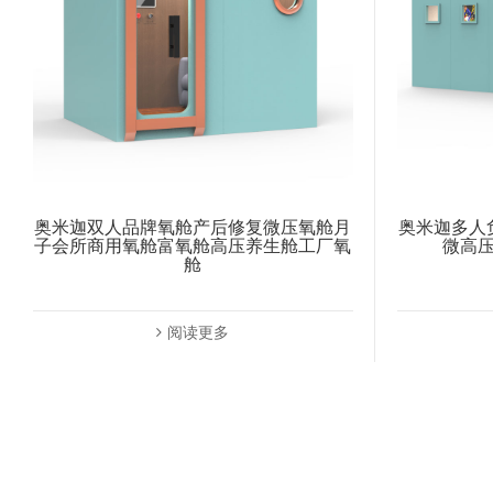
奥米迦双人品牌氧舱产后修复微压氧舱月
奥米迦多人
子会所商用氧舱富氧舱高压养生舱工厂氧
微高
舱
阅读更多