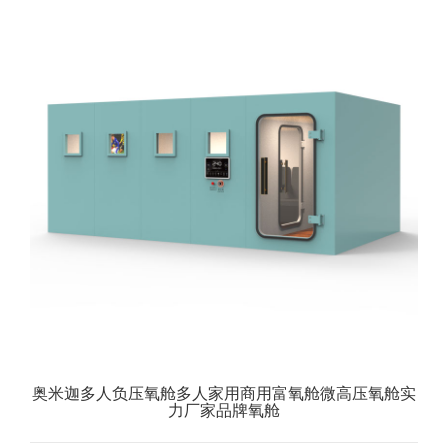
奥米迦多人负压氧舱多人家用商用富氧舱微高压氧舱实
力厂家品牌氧舱