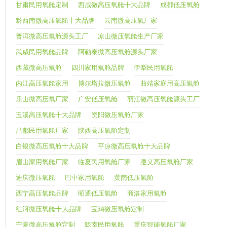
甘肃民用氧舱定制
西咸微高压氧舱十大品牌
成都低压氧舱
黔西南微高压氧舱十大品牌
云南微高压氧厂家
普洱微高压氧舱源头工厂
凉山微压氧舱生产厂家
武威民用氧舱品牌
阿勒泰微高压氧舱源头厂家
西藏微高压氧舱
四川家用氧舱品牌
伊犁民用氧舱
内江高压氧舱家用
博尔塔拉微压氧舱
曲靖家庭用高压氧舱
乐山微高压氧厂家
广安低压氧舱
丽江微高压氧舱源头工厂
玉溪高压氧舱十大品牌
资阳微压氧舱厂家
昌都民用氧舱厂家
陕西高压氧舱定制
白银微高压氧舱十大品牌
平凉微高压氧舱十大品牌
眉山家用氧舱厂家
临夏民用氧舱厂家
遵义高压氧舱厂家
迪庆微压氧舱
巴中家用氧舱
黄南低压氧舱
西宁高压氧舱品牌
昭通低压氧舱
商洛家用氧舱
红河微压氧舱十大品牌
宝鸡微压氧舱定制
宁夏微高压氧舱定制
陇南民用氧舱
重庆智能氧舱厂家