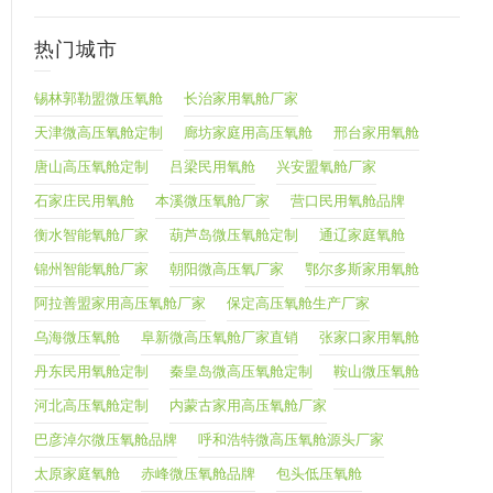
热门城市
锡林郭勒盟微压氧舱
长治家用氧舱厂家
天津微高压氧舱定制
廊坊家庭用高压氧舱
邢台家用氧舱
唐山高压氧舱定制
吕梁民用氧舱
兴安盟氧舱厂家
石家庄民用氧舱
本溪微压氧舱厂家
营口民用氧舱品牌
衡水智能氧舱厂家
葫芦岛微压氧舱定制
通辽家庭氧舱
锦州智能氧舱厂家
朝阳微高压氧厂家
鄂尔多斯家用氧舱
阿拉善盟家用高压氧舱厂家
保定高压氧舱生产厂家
乌海微压氧舱
阜新微高压氧舱厂家直销
张家口家用氧舱
丹东民用氧舱定制
秦皇岛微高压氧舱定制
鞍山微压氧舱
河北高压氧舱定制
内蒙古家用高压氧舱厂家
巴彦淖尔微压氧舱品牌
呼和浩特微高压氧舱源头厂家
太原家庭氧舱
赤峰微压氧舱品牌
包头低压氧舱