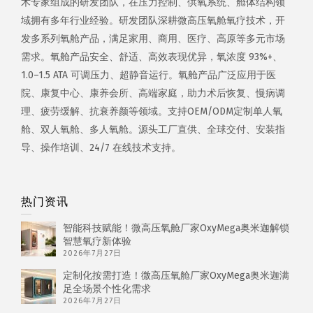
术专家组成的研发团队，在压力控制、供氧系统、舱体结构领
域拥有多年行业经验。研发团队深耕微高压氧舱氧疗技术，开
发多系列氧舱产品，满足家用、商用、医疗、高原等多元市场
需求。氧舱产品安全、舒适、高效表现优异，氧浓度 93%+、
1.0–1.5 ATA 可调压力、超静音运行。氧舱产品广泛应用于医
院、康复中心、康养会所、高端家庭，助力术后恢复、慢病调
理、疲劳缓解、抗衰养颜等领域。支持OEM/ODM定制单人氧
舱、双人氧舱、多人氧舱。源头工厂直供、全球交付、安装指
导、操作培训、24/7 在线技术支持。
热门资讯
智能科技赋能！微高压氧舱厂家OxyMega奥米迦解锁
智慧氧疗新体验
2026年7月27日
定制化按需打造！微高压氧舱厂家OxyMega奥米迦满
足全场景个性化需求
2026年7月27日