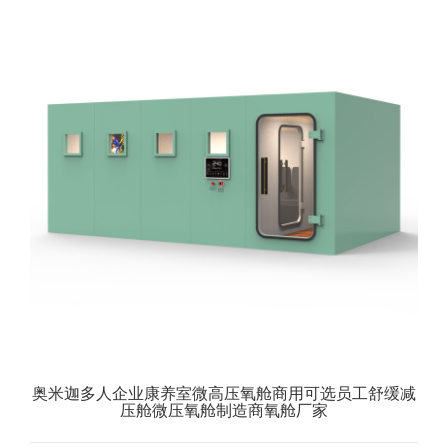
奥米迦多人企业康养室微高压氧舱商用可选员工舒缓减
压舱微压氧舱制造商氧舱厂家