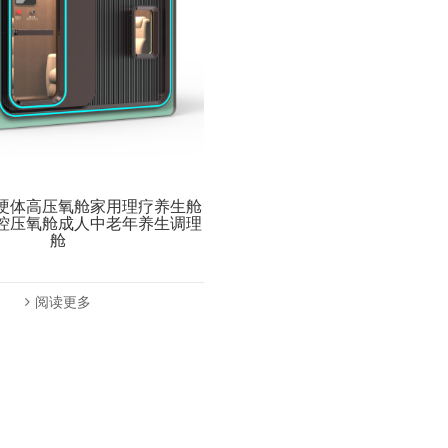
硬体高压氧舱家用理疗养生舱
控压氧舱成人中老年养生调理
舱
阅读更多