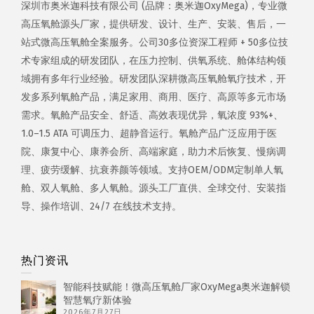
深圳市奥米迦科技有限公司 (品牌：奥米迦OxyMega)，专业微
高压氧舱源头厂家，提供研发、设计、生产、安装、售后，一
站式微高压氧舱全案服务。公司30多位资深工程师 + 50多位技
术专家组成的研发团队，在压力控制、供氧系统、舱体结构领
域拥有多年行业经验。研发团队深耕微高压氧舱氧疗技术，开
发多系列氧舱产品，满足家用、商用、医疗、高原等多元市场
需求。氧舱产品安全、舒适、高效表现优异，氧浓度 93%+、
1.0–1.5 ATA 可调压力、超静音运行。氧舱产品广泛应用于医
院、康复中心、康养会所、高端家庭，助力术后恢复、慢病调
理、疲劳缓解、抗衰养颜等领域。支持OEM/ODM定制单人氧
舱、双人氧舱、多人氧舱。源头工厂直供、全球交付、安装指
导、操作培训、24/7 在线技术支持。
热门资讯
智能科技赋能！微高压氧舱厂家OxyMega奥米迦解锁
智慧氧疗新体验
2026年7月27日