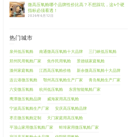
微高压氧舱哪个品牌性价比高？不想踩坑，这4个硬
指标必须看透！
2026年6月12日
热门城市
泉州低压氧舱
南通微高压氧舱十大品牌
三门峡低压氧舱
郑州民用氧舱厂家
焦作民用氧舱
景德镇家庭氧舱
滁州家庭氧舱
江西高压氧舱价格
新余微高压氧舱十大品牌
连云港微压氧舱
鄂州高压氧舱生产厂家
青岛氧舱生产厂家
六安微压氧舱
杭州低压氧舱
东营智能氧舱厂家
鹰潭微压氧舱品牌
威海家用高压氧舱
宁波高压氧舱生产厂家
安庆高压氧舱品牌
枣庄微压氧舱定制
天门家庭用高压氧舱
平顶山家用微压氧舱厂家
蚌埠家用微压氧舱厂家
宿迁高压氧舱十大品牌
信阳民用氧舱