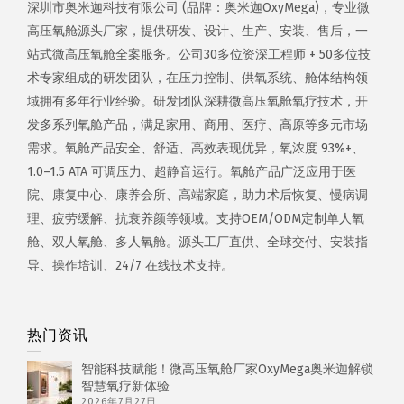
深圳市奥米迦科技有限公司 (品牌：奥米迦OxyMega)，专业微
高压氧舱源头厂家，提供研发、设计、生产、安装、售后，一
站式微高压氧舱全案服务。公司30多位资深工程师 + 50多位技
术专家组成的研发团队，在压力控制、供氧系统、舱体结构领
域拥有多年行业经验。研发团队深耕微高压氧舱氧疗技术，开
发多系列氧舱产品，满足家用、商用、医疗、高原等多元市场
需求。氧舱产品安全、舒适、高效表现优异，氧浓度 93%+、
1.0–1.5 ATA 可调压力、超静音运行。氧舱产品广泛应用于医
院、康复中心、康养会所、高端家庭，助力术后恢复、慢病调
理、疲劳缓解、抗衰养颜等领域。支持OEM/ODM定制单人氧
舱、双人氧舱、多人氧舱。源头工厂直供、全球交付、安装指
导、操作培训、24/7 在线技术支持。
热门资讯
智能科技赋能！微高压氧舱厂家OxyMega奥米迦解锁
智慧氧疗新体验
2026年7月27日