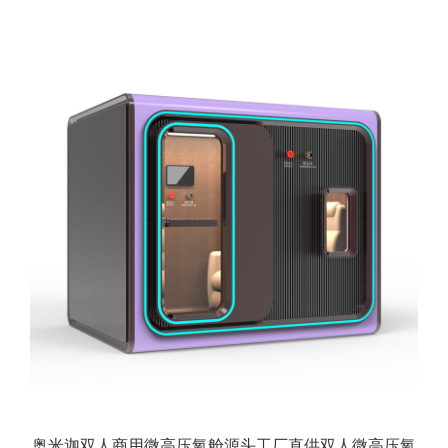
奥米迦双人商用微高压氧舱源头工厂直供双人微高压氧