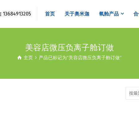
3684913205
首页
关于奥米迦
氧舱产品
合
美容店微压负离子舱订做
主页
产品已标记为“美容店微压负离子舱订做”
按最