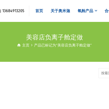
3684913205
首页
关于奥米迦
氧舱产品
合
美容店负离子舱定做
主页
产品已标记为“美容店负离子舱定做”
按最