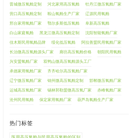
晋城微压氧舱定制
河北家用高压氧舱
牡丹江微压氧舱厂家
营口高压氧舱定制
鞍山氧舱生产厂家
辽源民用氧舱
邢台家用氧舱厂家
鄂尔多斯低压氧舱
阜新高压氧舱
白山家庭氧舱
黑龙江微高压氧舱定制
沈阳智能氧舱厂家
佳木斯民用氧舱品牌
绥化低压氧舱
阿拉善盟民用氧舱厂家
长治微高压氧舱源头厂家
廊坊高压氧舱价格
朝阳民用氧舱
兴安盟氧舱厂家
双鸭山微高压氧舱源头工厂
承德家用氧舱厂家
齐齐哈尔高压氧舱厂家
辽宁微压氧舱厂家
锦州微高压氧舱定制
邯郸微压氧舱厂家
运城高压氧舱厂家
锡林郭勒盟微高压氧厂家
赤峰氧舱厂家
沧州民用氧舱
保定家用氧舱厂家
葫芦岛氧舱生产厂家
热门标签
医用高压氧舱与民用高压氧舱的区别