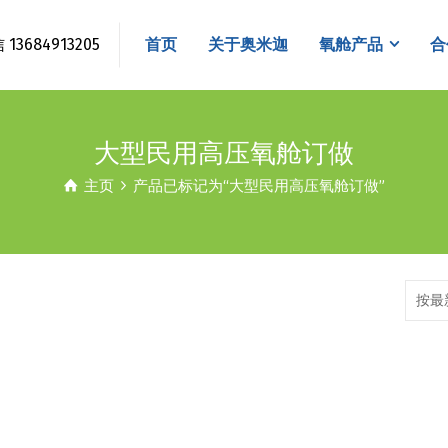
3684913205
首页
关于奥米迦
氧舱产品
合
大型民用高压氧舱订做
主页
产品已标记为“大型民用高压氧舱订做”
按最