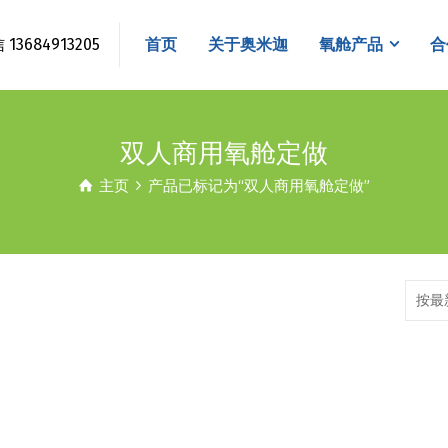
3684913205
首页
关于奥米迦
氧舱产品
合
双人商用氧舱定做
主页
产品已标记为“双人商用氧舱定做”
按最