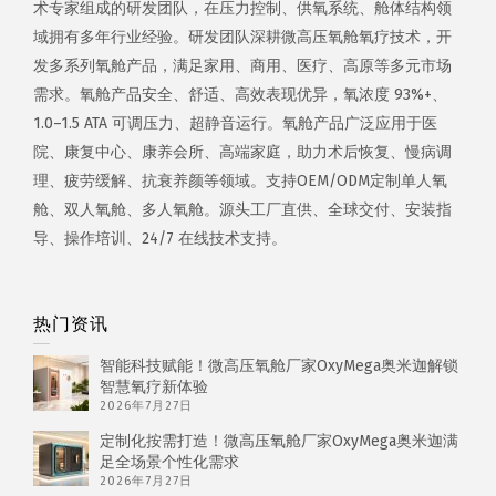
术专家组成的研发团队，在压力控制、供氧系统、舱体结构领
域拥有多年行业经验。研发团队深耕微高压氧舱氧疗技术，开
发多系列氧舱产品，满足家用、商用、医疗、高原等多元市场
需求。氧舱产品安全、舒适、高效表现优异，氧浓度 93%+、
1.0–1.5 ATA 可调压力、超静音运行。氧舱产品广泛应用于医
院、康复中心、康养会所、高端家庭，助力术后恢复、慢病调
理、疲劳缓解、抗衰养颜等领域。支持OEM/ODM定制单人氧
舱、双人氧舱、多人氧舱。源头工厂直供、全球交付、安装指
导、操作培训、24/7 在线技术支持。
热门资讯
智能科技赋能！微高压氧舱厂家OxyMega奥米迦解锁
智慧氧疗新体验
2026年7月27日
定制化按需打造！微高压氧舱厂家OxyMega奥米迦满
足全场景个性化需求
2026年7月27日