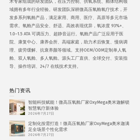
术专家组成的研发团队，在压力控制、供氧系统、舱体结构领
域拥有多年行业经验。研发团队深耕微高压氧舱氧疗技术，开
发多系列氧舱产品，满足家用、商用、医疗、高原等多元市场
需求。氧舱产品安全、舒适、高效表现优异，氧浓度 93%+、
1.0–1.5 ATA 可调压力、超静音运行。氧舱产品广泛应用于医
院、康复中心、康养会所、高端家庭，助力术后恢复、慢病调
理、疲劳缓解、抗衰养颜等领域。支持OEM/ODM定制单人氧
舱、双人氧舱、多人氧舱。源头工厂直供、全球交付、安装指
导、操作培训、24/7 在线技术支持。
热门资讯
智能科技赋能！微高压氧舱厂家OxyMega奥米迦解锁
智慧氧疗新体验
2026年7月27日
定制化按需打造！微高压氧舱厂家OxyMega奥米迦满
足全场景个性化需求
2026年7月27日