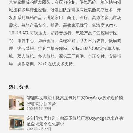
术专家组成的研发团队，在压力控制、供氧系统、舱体结构领
域拥有多年行业经验。研发团队深耕微高压氧舱氧疗技术，开
发多系列氧舱产品，满足家用、商用、医疗、高原等多元市场
需求。氧舱产品安全、舒适、高效表现优异，氧浓度 93%+、
1.0–1.5 ATA 可调压力、超静音运行。氧舱产品广泛应用于医
院、康复中心、康养会所、高端家庭，助力术后恢复、慢病调
理、疲劳缓解、抗衰养颜等领域。支持OEM/ODM定制单人氧
舱、双人氧舱、多人氧舱。源头工厂直供、全球交付、安装指
导、操作培训、24/7 在线技术支持。
热门资讯
智能科技赋能！微高压氧舱厂家OxyMega奥米迦解锁
智慧氧疗新体验
2026年7月27日
定制化按需打造！微高压氧舱厂家OxyMega奥米迦满
足全场景个性化需求
2026年7月27日