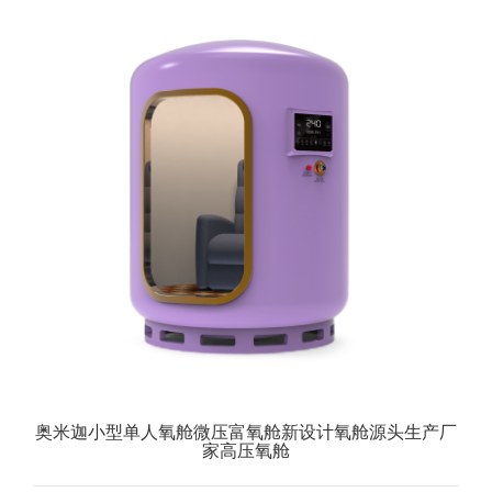
奥米迦小型单人氧舱微压富氧舱新设计氧舱源头生产厂
家高压氧舱