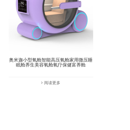
奥米迦小型氧舱智能高压氧舱家用微压睡
眠舱养生美容氧舱氧疗保健富养舱
阅读更多