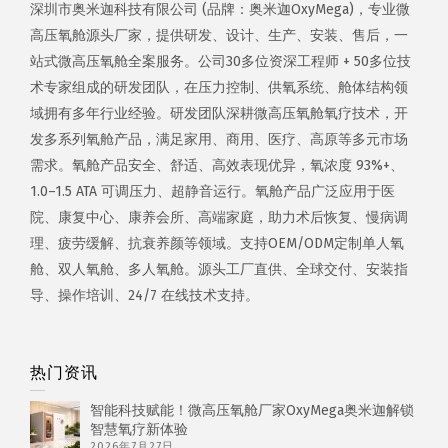
深圳市奥米迦科技有限公司 (品牌：奥米迦OxyMega)，专业微
高压氧舱源头厂家，提供研发、设计、生产、安装、售后，一
站式微高压氧舱全案服务。公司30多位资深工程师 + 50多位技
术专家组成的研发团队，在压力控制、供氧系统、舱体结构领
域拥有多年行业经验。研发团队深耕微高压氧舱氧疗技术，开
发多系列氧舱产品，满足家用、商用、医疗、高原等多元市场
需求。氧舱产品安全、舒适、高效表现优异，氧浓度 93%+、
1.0–1.5 ATA 可调压力、超静音运行。氧舱产品广泛应用于医
院、康复中心、康养会所、高端家庭，助力术后恢复、慢病调
理、疲劳缓解、抗衰养颜等领域。支持OEM/ODM定制单人氧
舱、双人氧舱、多人氧舱。源头工厂直供、全球交付、安装指
导、操作培训、24/7 在线技术支持。
热门资讯
智能科技赋能！微高压氧舱厂家OxyMega奥米迦解锁
智慧氧疗新体验
2026年7月27日