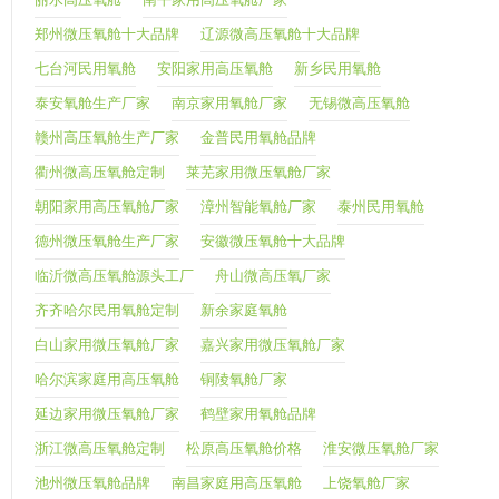
郑州微压氧舱十大品牌
辽源微高压氧舱十大品牌
七台河民用氧舱
安阳家用高压氧舱
新乡民用氧舱
泰安氧舱生产厂家
南京家用氧舱厂家
无锡微高压氧舱
赣州高压氧舱生产厂家
金普民用氧舱品牌
衢州微高压氧舱定制
莱芜家用微压氧舱厂家
朝阳家用高压氧舱厂家
漳州智能氧舱厂家
泰州民用氧舱
德州微压氧舱生产厂家
安徽微压氧舱十大品牌
临沂微高压氧舱源头工厂
舟山微高压氧厂家
齐齐哈尔民用氧舱定制
新余家庭氧舱
白山家用微压氧舱厂家
嘉兴家用微压氧舱厂家
哈尔滨家庭用高压氧舱
铜陵氧舱厂家
延边家用微压氧舱厂家
鹤壁家用氧舱品牌
浙江微高压氧舱定制
松原高压氧舱价格
淮安微压氧舱厂家
池州微压氧舱品牌
南昌家庭用高压氧舱
上饶氧舱厂家