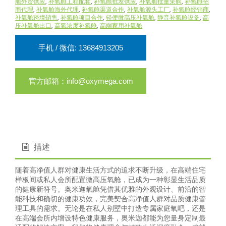
舱外贸供应
,
补氧舱工程配套
,
补氧舱批发供应
,
补氧舱批量采购
,
补氧舱招
商代理
,
补氧舱海外代理
,
补氧舱渠道合作
,
补氧舱源头工厂
,
补氧舱经销商
,
补氧舱跨境销售
,
补氧舱项目合作
,
轻便微高压补氧舱
,
静音补氧舱设备
,
高
压补氧舱出口
,
高氧浓度补氧舱
,
高端家用补氧舱
手机 / 微信: 13684913205
官方邮箱：info@oxymega.com
描述
随着高净值人群对健康生活方式的追求不断升级，在高端住宅
样板间或私人会所配置微高压氧舱，已成为一种彰显生活品质
的健康新符号。奥米迦氧舱凭借其优雅的外观设计、前沿的智
能科技和确切的健康功效，完美契合高净值人群对品质健康管
理工具的需求。无论是在私人别墅中打造专属家庭氧吧，还是
在高端会所内增设特色健康服务，奥米迦都能为您量身定制最