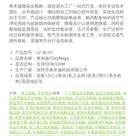
奥米迦微高压氧舱，源自源头工厂一站式打造，依托专业技术
团队，从外观设计、钢结构加工到核心部件研发，实现全流程
自主可控。产品核心功能聚焦缺氧改善，舱内配备纳米级空气
净化系统与超跑级内饰材质，降噪设计让使用更静谧，同时搭
载智能监测系统，实时监控氧浓度、压力等参数。生产过程中
经过材料疲劳测试、电气安全检测等多道工序，出货前完成气
密性格检，泄漏率符合行业高标准。
产品型号：LZ-BJ-01
品牌名称：奥米迦/OxyMega
是否定制：支持OEM/ODM
生产厂家：深圳市奥米迦科技有限公司
应用场景：居家/办公/商业/私人会所/医美/理疗/养生机
构/高原地区等
分类：
单人氧舱
,
灵智系列
标签：
个人微高压补氧舱
,
低压补氧舱设备
,
单
人使用微高压补氧舱
,
单人微高压补氧舱
,
安全型补氧舱
,
家庭健康补氧舱
,
家庭养生补氧舱
,
家庭微高压补氧舱
,
家庭氧疗设备
,
家用微高压补氧舱
,
家
用氧疗舱
,
家用补氧舱价格
,
家用补氧舱供应商
,
家用补氧舱厂家
,
家用补氧
舱品牌
,
家用补氧舱定制
,
家用补氧舱批发
,
家用补氧舱推荐
,
家用补氧舱方
案
,
家用补氧舱系统
,
家用补氧舱设备
,
小型家用补氧舱
,
小型微高压补氧舱
,
居家氧疗舱
,
微压氧疗舱
,
智能家用微高压补氧舱
,
智能家用补氧舱
,
智能微
高压补氧舱
,
私人氧疗舱补氧舱厂家直销
,
节能补氧舱
,
补氧舱全球供应
,
补
氧舱出口厂家
,
补氧舱分销合作
,
补氧舱品牌合作
,
补氧舱国际供应商
,
补氧