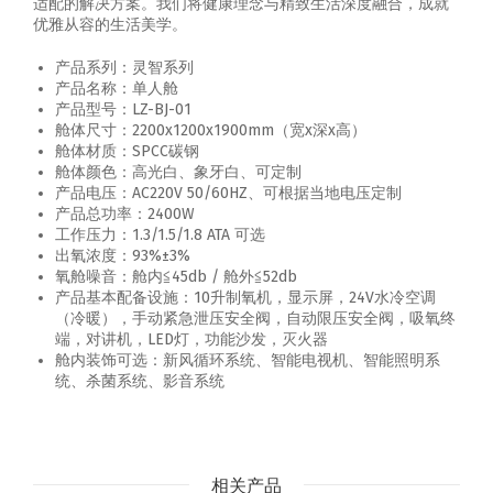
适配的解决方案。我们将健康理念与精致生活深度融合，成就
优雅从容的生活美学。
产品系列：灵智系列
产品名称：单人舱
产品型号：LZ-BJ-01
舱体尺寸：2200x1200x1900mm（宽x深x高）
舱体材质：SPCC碳钢
舱体颜色：高光白、象牙白、可定制
产品电压：AC220V 50/60HZ、可根据当地电压定制
产品总功率：2400W
工作压力：1.3/1.5/1.8 ATA 可选
出氧浓度：93%±3%
氧舱噪音：舱内≦45db / 舱外≦52db
产品基本配备设施：10升制氧机，显示屏，24V水冷空调
（冷暖），手动紧急泄压安全阀，自动限压安全阀，吸氧终
端，对讲机，LED灯，功能沙发，灭火器
舱内装饰可选：新风循环系统、智能电视机、智能照明系
统、杀菌系统、影音系统
相关产品