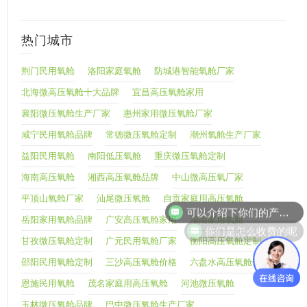
热门城市
荆门民用氧舱
洛阳家庭氧舱
防城港智能氧舱厂家
北海微高压氧舱十大品牌
宜昌高压氧舱家用
襄阳微压氧舱生产厂家
惠州家用微压氧舱厂家
咸宁民用氧舱品牌
常德微压氧舱定制
潮州氧舱生产厂家
益阳民用氧舱
南阳低压氧舱
重庆微压氧舱定制
海南高压氧舱
湘西高压氧舱品牌
中山微高压氧厂家
可以介绍下你们的产品么
平顶山氧舱厂家
汕尾微压氧舱
自贡家庭用高压氧舱
岳阳家用氧舱品牌
广安高压氧舱家用
湖南家用氧舱
你们是怎么收费的呢
甘孜微压氧舱定制
广元民用氧舱厂家
衡阳高压氧舱定制
邵阳民用氧舱定制
三沙高压氧舱价格
六盘水高压氧舱价格
恩施民用氧舱
茂名家庭用高压氧舱
河池微压氧舱
玉林微压氧舱品牌
巴中微压氧舱生产厂家