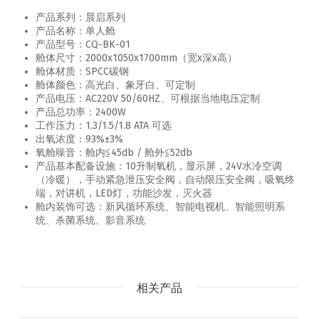
产品系列：晨启系列
产品名称：单人舱
产品型号：CQ-BK-01
舱体尺寸：2000x1050x1700mm（宽x深x高）
舱体材质：SPCC碳钢
舱体颜色：高光白、象牙白、可定制
产品电压：AC220V 50/60HZ、可根据当地电压定制
产品总功率：2400W
工作压力：1.3/1.5/1.8 ATA 可选
出氧浓度：93%±3%
氧舱噪音：舱内≦45db / 舱外≦52db
产品基本配备设施：10升制氧机，显示屏，24V水冷空调
（冷暖），手动紧急泄压安全阀，自动限压安全阀，吸氧终
端，对讲机，LED灯，功能沙发，灭火器
舱内装饰可选：新风循环系统、智能电视机、智能照明系
统、杀菌系统、影音系统
相关产品