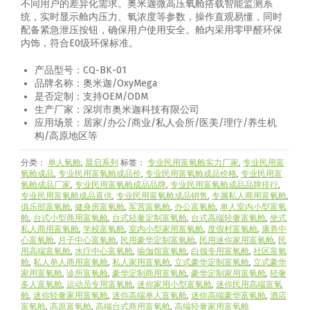
不同用户的差异化需求。奥米迦微高压氧舱搭载智能监测系
统，实时显示舱内压力、氧浓度等参数，操作直观易懂，同时
配备紧急泄压按钮，确保用户使用安全。舱内采用零甲醛环保
内饰，符合E0级环保标准。
产品型号：CQ-BK-01
品牌名称：奥米迦/OxyMega
是否定制：支持OEM/ODM
生产厂家：深圳市奥米迦科技有限公司
应用场景：居家/办公/商业/私人会所/医美/理疗/养生机
构/高原地区等
分类：
单人氧舱
,
晨启系列
标签：
专业民用富氧舱实力厂家
,
专业民用富
氧舱成品
,
专业民用富氧舱成品价
,
专业民用富氧舱成品价格
,
专业民用富
氧舱成品厂家
,
专业民用富氧舱成品品牌
,
专业民用富氧舱成品品牌排行
,
专业民用富氧舱成品直供
,
专业民用富氧舱成品销售
,
专属私人商用富氧舱
,
俱乐部富氧舱
,
健身房富氧舱
,
军营富氧舱
,
办公富氧舱
,
单人室内小型富氧
舱
,
台式小型商用富氧舱
,
台式轻奢定制富氧舱
,
台式高端轻奢富氧舱
,
坐式
私人商用富氧舱
,
学校富氧舱
,
室内小型家用富氧舱
,
度假村富氧舱
,
康养中
心富氧舱
,
月子中心富氧舱
,
民用豪华定制富氧舱
,
民用迷你家用富氧舱
,
民
用高端富氧舱
,
水疗中心富氧舱
,
瑜伽馆富氧舱
,
白领专用富氧舱
,
社区富氧
舱
,
私人单人商用富氧舱
,
私人家用富氧舱
,
立式豪华定制富氧舱
,
立式豪华
家用富氧舱
,
诊所富氧舱
,
豪华定制商用富氧舱
,
豪华定制家用富氧舱
,
轻奢
多人富氧舱
,
运动员专用富氧舱
,
迷你家用小型富氧舱
,
迷你民用高端富氧
舱
,
迷你轻奢家用富氧舱
,
迷你高端单人富氧舱
,
迷你高端豪华富氧舱
,
酒店
富氧舱
,
高原富氧舱
,
高端台式商用富氧舱
,
高端轻奢家用富氧舱