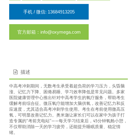
手机 / 微信: 13684913205
官方邮箱：info@oxymega.com
描述
中高考冲刺期间，无数考生承受着超负荷的学习压力，头昏脑
涨、记忆力下降、困倦易睡、学习效率降低是常见问题
。多家
医院健康管理中心推出针对中高考学生的氧疗服务，帮助考生
缓解考前综合征。微压氧疗能增加大脑供氧，改善记忆力和反
应速度，尤其适合高考冲刺学生使用。考生在考前使用微高压
氧，可明显改善记忆力。奥米迦让家长们可以在家中为孩子打
造专属的“考前充电站”——每天学习结束后，45分钟氧舱小憩，
不仅帮助消除一天的学习疲劳，还能提升睡眠质量、稳定情
绪。