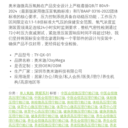
奥米迦微高压氧舱在产品安全设计上严格遵循QB/T 8049-
2024（最新版家用微压富氧舱标准）和T/BAAP 0316-2022团体
标准的核心要求
。压力控制系统具备自动稳压功能，工作压力
区间限定在1.1-1.8倍标准大气压的保健安全范围
。氧气浓度监
测装置须满足连续24小时实时监测要求，整机气密性检测通过
72小时压力衰减测试，紧急泄压装置响应时间不得超过5秒
。我
们坚持将国标安全理念渗透到每一个零部件的设计与安装中，
确保产品不仅好用，更经得起专业检验。
产品型号：TY-QX-01
品牌名称：奥米迦/OxyMega
是否定制：支持OEM/ODM
生产厂家：深圳市奥米迦科技有限公司
应用场景：居家/办公/商业/私人会所/医美/理疗/养生机
构/高原地区等
分类：
单人氧舱
,
腾耀系列
标签：
中医会馆微压理疗舱订做
,
中医会馆微
高压理疗舱订做
,
中医会馆理疗舱订做
,
中医会馆高压理疗舱订做
,
体校微
压理疗舱订做
,
体校微高压理疗舱订做
,
体校理疗舱订做
,
体校高压理疗舱
订做
,
体育中心微压理疗舱订做
,
体育中心微高压理疗舱订做
,
体育中心理
疗舱订做
,
体育中心高压理疗舱订做
,
健身房微压理疗舱订做
,
健身房微高
压理疗舱订做
,
健身房理疗舱订做
,
健身房高压理疗舱订做
,
养生会馆微压
理疗舱订做
,
养生会馆微高压理疗舱订做
,
养生会馆理疗舱订做
,
养生会馆
高压理疗舱订做
,
养老院微压理疗舱订做
,
养老院微高压理疗舱订做
,
养老