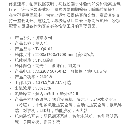
修复速率。临床数据表明，马拉松选手体验约20分钟微高压氧
疗后，疲劳感显著减轻，肌肉恢复周期缩短，睡眠质量提升。
在大型赛事保障中，为专业运动员提供赛前充氧、赛后复健支
持一整套闭环。这也是世界级运动巨星爱上微高压氧舱、纷纷
配置专属设备作为赛前必备恢复工具的重要原因。
产品系列：腾耀系列
产品名称：单人舱
产品型号：TY-QX-01
舱体尺寸：2200x1200x1900mm（宽x深x高）
舱体材质：SPCC碳钢
舱体颜色：高光白、象牙白、可定制
产品电压：AC220V 50/60HZ、可根据当地电压定制
产品总功率：2400W
工作压力：1.3/1.5/1.8 ATA 可选
出氧浓度：93%±3%
氧舱噪音：舱内≦45db / 舱外≦52db
产品基本配备设施：10升制氧机，显示屏，24V水冷空调
（冷暖），手动紧急泄压安全阀，自动限压安全阀，吸氧终
端，对讲机，LED灯，功能沙发，灭火器
舱内装饰可选：新风循环系统、智能电视机、智能照明系
统、杀菌系统、影音系统