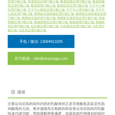
院理疗舱订做
,
养老院高压理疗舱订做
,
敬老院微压理疗舱订做
,
敬老院微
高压理疗舱订做
,
敬老院理疗舱订做
,
敬老院高压理疗舱订做
,
月子中心微
压理疗舱订做
,
月子中心微高压理疗舱订做
,
月子中心理疗舱订做
,
月子中
心高压理疗舱订做
,
棋牌娱乐场所微压理疗舱订做
,
棋牌娱乐场所微高压理
疗舱订做
,
棋牌娱乐场所理疗舱订做
,
棋牌娱乐场所高压理疗舱订做
,
瑜伽
馆微压理疗舱订做
,
瑜伽馆微高压理疗舱订做
,
瑜伽馆理疗舱订做
,
瑜伽馆
高压理疗舱订做
,
社区微压理疗舱订做
,
社区微高压理疗舱订做
,
社区理疗
舱订做
,
社区高压理疗舱订做
手机 / 微信: 13684913205
官方邮箱：info@oxymega.com
描述
过量运动后肌肉组织内部的乳酸堆积正是导致酸胀及延迟性肌
肉酸痛的元凶。奥米迦微高压氧舱协助改善运动后肌肉内乳酸
快速代谢功能，帮助缓解肿胀僵硬，加速肌肉纤维微创的组织