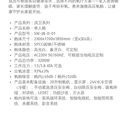
成员可根据各自健康需求，选择不同的氧疗方案——老人改善睡
眠、家长缓解疲劳、孩子考前补氧。奥米迦微高压氧舱，让健
康守护从家庭开始。
产品系列：戍卫系列
产品名称：单人舱
产品型号：SW-JN-D-01
舱体尺寸：2300x1700x1850mm（宽x深x高）
舱体材质：SPCC碳钢/不锈钢
舱体颜色：高光白、象牙白、可定制
产品电压：AC220V 50/60HZ、可根据当地电压定制
产品总功率：3200W
工作压力：1.5/1.8 ATA 可选
出氧浓度：93%±3%
氧舱噪音：舱内≦45db / 舱外≦52db
产品基本配备设施：20升制氧机，显示屏，24V水冷空调
（冷暖），手动紧急泄压安全阀，自动限压安全阀，吸氧终
端，对讲机，LED灯，功能沙发，灭火器
舱内装饰可选：新风循环系统、智能电视机、智能照明系
统、杀菌系统、影音系统