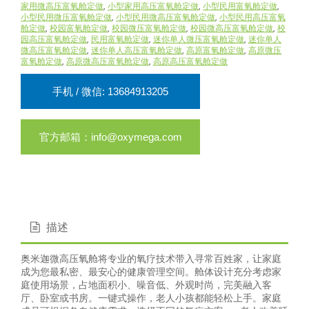
家用微高压富氧舱定做
,
小型家用高压富氧舱定做
,
小型民用富氧舱定做
,
小型民用微压富氧舱定做
,
小型民用微高压富氧舱定做
,
小型民用高压富氧
舱定做
,
校园富氧舱定做
,
校园微压富氧舱定做
,
校园微高压富氧舱定做
,
校
园高压富氧舱定做
,
民用富氧舱定做
,
迷你单人微压富氧舱定做
,
迷你单人
微高压富氧舱定做
,
迷你单人高压富氧舱定做
,
高原富氧舱定做
,
高原微压
富氧舱定做
,
高原微高压富氧舱定做
,
高原高压富氧舱定做
手机 / 微信: 13684913205
官方邮箱：info@oxymega.com
描述
奥米迦微高压氧舱将专业的氧疗技术带入寻常百姓家，让家庭
成为您最私密、最安心的健康管理空间。舱体设计充分考虑家
庭使用场景，占地面积小、噪音低、外观时尚，完美融入客
厅、卧室或书房。一键式操作，老人小孩都能轻松上手。家庭