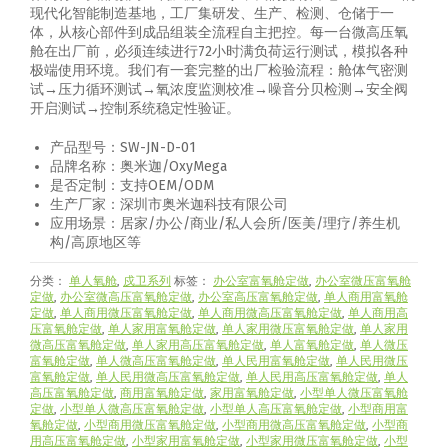
现代化智能制造基地，工厂集研发、生产、检测、仓储于一
体，从核心部件到成品组装全流程自主把控。每一台微高压氧
舱在出厂前，必须连续进行72小时满负荷运行测试，模拟各种
极端使用环境。我们有一套完整的出厂检验流程：舱体气密测
试→压力循环测试→氧浓度监测校准→噪音分贝检测→安全阀
开启测试→控制系统稳定性验证。
产品型号：SW-JN-D-01
品牌名称：奥米迦/OxyMega
是否定制：支持OEM/ODM
生产厂家：深圳市奥米迦科技有限公司
应用场景：居家/办公/商业/私人会所/医美/理疗/养生机
构/高原地区等
分类：
单人氧舱
,
戍卫系列
标签：
办公室富氧舱定做
,
办公室微压富氧舱
定做
,
办公室微高压富氧舱定做
,
办公室高压富氧舱定做
,
单人商用富氧舱
定做
,
单人商用微压富氧舱定做
,
单人商用微高压富氧舱定做
,
单人商用高
压富氧舱定做
,
单人家用富氧舱定做
,
单人家用微压富氧舱定做
,
单人家用
微高压富氧舱定做
,
单人家用高压富氧舱定做
,
单人富氧舱定做
,
单人微压
富氧舱定做
,
单人微高压富氧舱定做
,
单人民用富氧舱定做
,
单人民用微压
富氧舱定做
,
单人民用微高压富氧舱定做
,
单人民用高压富氧舱定做
,
单人
高压富氧舱定做
,
商用富氧舱定做
,
家用富氧舱定做
,
小型单人微压富氧舱
定做
,
小型单人微高压富氧舱定做
,
小型单人高压富氧舱定做
,
小型商用富
氧舱定做
,
小型商用微压富氧舱定做
,
小型商用微高压富氧舱定做
,
小型商
用高压富氧舱定做
,
小型家用富氧舱定做
,
小型家用微压富氧舱定做
,
小型