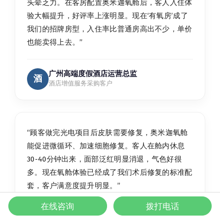
头晕乏力。在客房配置奥米迦氧舱后，客人入住体
验大幅提升，好评率上涨明显。现在‘有氧房’成了
我们的招牌房型，入住率比普通房高出不少，单价
也能卖得上去。”
广州高端度假酒店运营总监
酒
酒店增值服务采购客户
“顾客做完光电项目后皮肤需要修复，奥米迦氧舱
能促进微循环、加速细胞修复。客人在舱内休息
30-40分钟出来，面部泛红明显消退，气色好很
多。现在氧舱体验已经成了我们术后修复的标准配
套，客户满意度提升明显。”
在线咨询
拨打电话
上海高端医美机构运营负责人